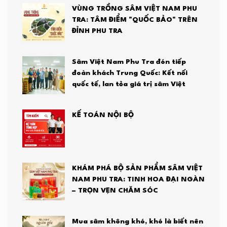
VÙNG TRỒNG SÂM VIỆT NAM PHU
TRA: TÂM ĐIỂM "QUỐC BẢO" TRÊN
ĐỈNH PHU TRA
Sâm Việt Nam Phu Tra đón tiếp
đoàn khách Trung Quốc: Kết nối
quốc tế, lan tỏa giá trị sâm Việt
KẾ TOÁN NỘI BỘ
KHÁM PHÁ BỘ SẢN PHẨM SÂM VIỆT
NAM PHU TRA: TINH HOA ĐẠI NGÀN
– TRỌN VẸN CHĂM SÓC
Mua sâm không khó, khó là biết nên