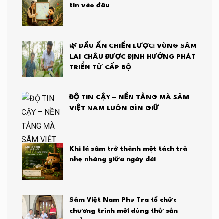
tin vào đâu
🌿 DẤU ẤN CHIẾN LƯỢC: VÙNG SÂM
LAI CHÂU ĐƯỢC ĐỊNH HƯỚNG PHÁT
TRIỂN TỪ CẤP BỘ
ĐỘ TIN CẬY – NỀN TẢNG MÀ SÂM
VIỆT NAM LUÔN GÌN GIỮ
Khi lá sâm trở thành một tách trà
nhẹ nhàng giữa ngày dài
Sâm Việt Nam Phu Tra tổ chức
chương trình mời dùng thử sản