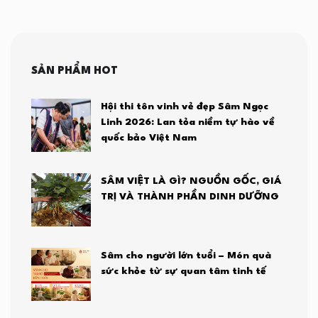
SẢN PHẨM HOT
Hội thi tôn vinh vẻ đẹp Sâm Ngọc
Linh 2026: Lan tỏa niềm tự hào về
quốc bảo Việt Nam
SÂM VIỆT LÀ GÌ? NGUỒN GỐC, GIÁ
TRỊ VÀ THÀNH PHẦN DINH DƯỠNG
Sâm cho người lớn tuổi – Món quà
sức khỏe từ sự quan tâm tinh tế