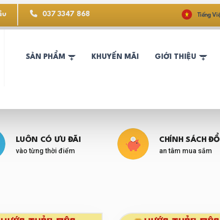
ầu
037 3347 868
Tiếng Vi
SẢN PHẨM
KHUYẾN MÃI
GIỚI THIỆU
LUÔN CÓ ƯU ĐÃI
CHÍNH SÁCH ĐỔ
vào từng thời điểm
an tâm mua sắm