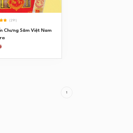
(291)
ến Chưng Sâm Việt Nam
ra
ệ
1