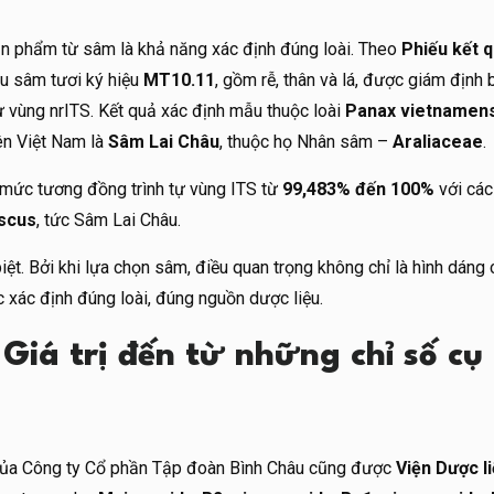
ản phẩm từ sâm là khả năng xác định đúng loài. Theo
Phiếu kết 
u sâm tươi ký hiệu
MT10.11
, gồm rễ, thân và lá, được giám định
tự vùng nrITS. Kết quả xác định mẫu thuộc loài
Panax vietnamen
tên Việt Nam là
Sâm Lai Châu
, thuộc họ Nhân sâm –
Araliaceae
.
mức tương đồng trình tự vùng ITS từ
99,483% đến 100%
với cá
iscus
, tức Sâm Lai Châu.
iệt. Bởi khi lựa chọn sâm, điều quan trọng không chỉ là hình dáng 
 xác định đúng loài, đúng nguồn dược liệu.
Giá trị đến từ những chỉ số cụ
 của Công ty Cổ phần Tập đoàn Bình Châu cũng được
Viện Dược l