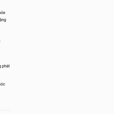
hỏe
tặng
n
g phát
sóc