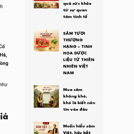
quà sức khỏe
ch
từ sự quan
tâm tinh tế
SÂM TƯƠI
THƯỢNG
Cổ
HẠNG – TINH
HOA DƯỢC
 Há,
LIỆU TỪ THIÊN
rồng
NHIÊN VIỆT
NAM
 như
Mua sâm
không khó,
khó là biết nên
tin vào đâu
iá
Muốn hiểu sâm
Việt, hãy bắt