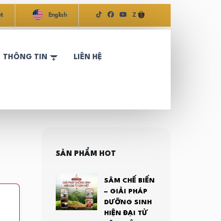
ệt
English
Z
THÔNG TIN
LIÊN HỆ
SẢN PHẨM HOT
SÂM CHẾ BIẾN
– GIẢI PHÁP
DƯỠNG SINH
HIỆN ĐẠI TỪ