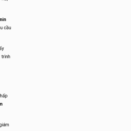
nin
êu cầu
ấy
 trình
 hấp
ệm
 giám