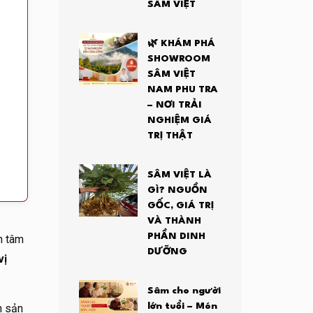
SÂM VIỆT
🌿 KHÁM PHÁ
SHOWROOM
SÂM VIỆT
NAM PHU TRA
– NƠI TRẢI
NGHIỆM GIÁ
TRỊ THẬT
SÂM VIỆT LÀ
GÌ? NGUỒN
GỐC, GIÁ TRỊ
VÀ THÀNH
PHẦN DINH
n tâm
DƯỠNG
vị
Sâm cho người
lớn tuổi – Món
h sản