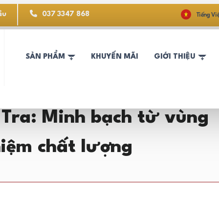
ầu
037 3347 868
Tiếng Vi
SẢN PHẨM
KHUYẾN MÃI
GIỚI THIỆU
Tra: Minh bạch từ vùng
hiệm chất lượng