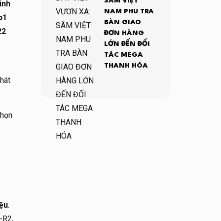
SÂM VIỆT
inh
NAM PHU TRA
b1
BÀN GIAO
22
ĐƠN HÀNG
LỚN ĐẾN ĐỐI
TÁC MEGA
THANH HÓA
hát
chọn
iệu
.
-R2,