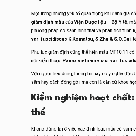
Một trong những yếu tố quan trọng khi đánh giá s
giám định mẫu
của
Viện Dược liệu – Bộ Y tế
, mẫ
phương pháp so sánh hình thái và phân tích trình 
var. fuscidiscus K.Komatsu, S.Zhu & S.Q.Cai
, 
Phụ lục giám định cũng thể hiện mẫu MT10.11 có 
nội kiểm thuộc
Panax vietnamensis var. fuscid
Với người tiêu dùng, thông tin này có ý nghĩa đặc b
sâm hay cách đóng gói, mà còn là căn cứ khoa học
Kiểm nghiệm hoạt chất: 
thể
Không dừng lại ở việc xác định loài, mẫu củ sâm