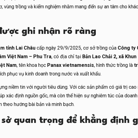
sơ, vùng trồng và kiểm nghiệm nhằm mang đến sự an tâm cho khá
ược ghi nhận rõ ràng
âm tỉnh Lai Châu
cấp ngày 29/9/2025, cơ sở trồng của
Công ty 
âm Việt Nam – Phu Tra
, có địa chỉ tại
Bản Lao Chải 2, xã Khun
iệt Nam
, tên khoa học
Panax vietnamensis
, hình thức trồng là
t
ích phục vụ kinh doanh trong nước và xuất khẩu.
ựng niềm tin với người tiêu dùng. Với các sản phẩm có giá trị cao
giúp xác định nguồn gốc, mà còn thể hiện sự nghiêm túc của doanh
am theo hướng bài bản và minh bạch.
 sở quan trọng để khẳng định g