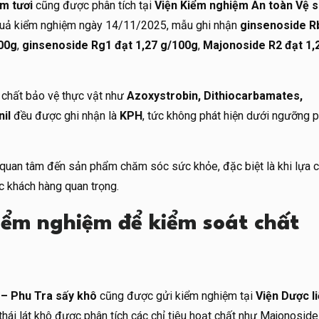
m tươi
cũng được phân tích tại
Viện Kiểm nghiệm An toàn Vệ s
 quả kiểm nghiệm ngày 14/11/2025, mẫu ghi nhận
ginsenoside R
100g
,
ginsenoside Rg1 đạt 1,27 g/100g
,
Majonoside R2 đạt 1,
t chất bảo vệ thực vật như
Azoxystrobin, Dithiocarbamates,
il
đều được ghi nhận là
KPH
, tức không phát hiện dưới ngưỡng p
 quan tâm đến sản phẩm chăm sóc sức khỏe, đặc biệt là khi lựa 
c khách hàng quan trọng.
iểm nghiệm để kiểm soát chất
– Phu Tra sấy khô
cũng được gửi kiểm nghiệm tại
Viện Dược l
ái lát khô được phân tích các chỉ tiêu hoạt chất như Majonoside