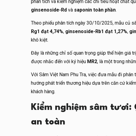
phân tích và kiểm nghiệm các chỉ tiêu hoạt chất q
ginsenoside-Rd
và
saponin toàn phần
.
Theo phiếu phân tích ngày 30/10/2025, mẫu củ sâ
Rg1 đạt 4,74%
,
ginsenoside-Rb1 đạt 1,27%
,
gi
khô kiệt.
Đây là những chỉ số quan trọng giúp thể hiện giá 
được nhắc đến với ký hiệu
MR2
, là một trong nhữ
Với Sâm Việt Nam Phu Tra, việc đưa mẫu đi phân t
hướng phát triển thương hiệu dựa trên căn cứ kiểm
khách hàng.
Kiểm nghiệm sâm tươi:
an toàn