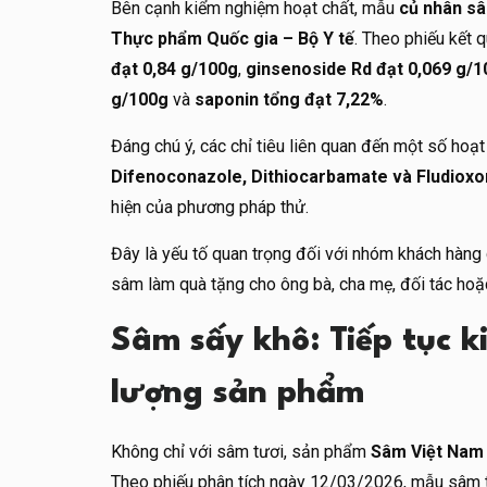
Bên cạnh kiểm nghiệm hoạt chất, mẫu
củ nhân sâ
Thực phẩm Quốc gia – Bộ Y tế
. Theo phiếu kết
đạt 0,84 g/100g
,
ginsenoside Rd đạt 0,069 g/
g/100g
và
saponin tổng đạt 7,22%
.
Đáng chú ý, các chỉ tiêu liên quan đến một số hoạ
Difenoconazole, Dithiocarbamate và Fludioxon
hiện của phương pháp thử.
Đây là yếu tố quan trọng đối với nhóm khách hàng
sâm làm quà tặng cho ông bà, cha mẹ, đối tác hoặ
Sâm sấy khô: Tiếp tục k
lượng sản phẩm
Không chỉ với sâm tươi, sản phẩm
Sâm Việt Nam 
Theo phiếu phân tích ngày 12/03/2026, mẫu sâm th