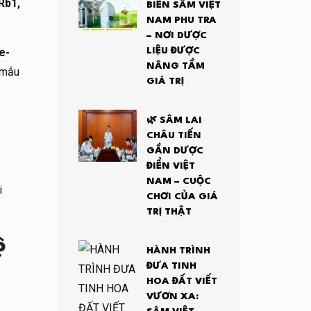
Rb1,
BIẾN SÂM VIỆT
NAM PHU TRA
– NƠI DƯỢC
e-
LIỆU ĐƯỢC
NÂNG TẦM
 mẫu
GIÁ TRỊ
🌿 SÂM LAI
CHÂU TIẾN
GẦN DƯỢC
ĐIỂN VIỆT
NAM – CUỘC
i
CHƠI CỦA GIÁ
TRỊ THẬT
ộ
HÀNH TRÌNH
ĐƯA TINH
HOA ĐẤT VIẾT
VƯƠN XA: