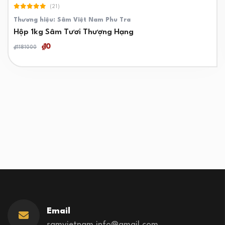
(21)
Thương hiệu: Sâm Việt Nam Phu Tra
Hộp 1kg Sâm Tươi Thượng Hạng
₫0
₫1181000
Email
samvietnam.info@gmail.com