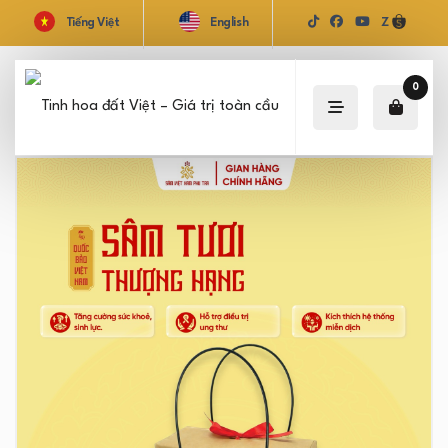
Tiếng Việt
English
Z
0