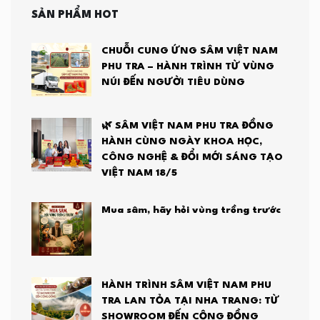
SẢN PHẨM HOT
CHUỖI CUNG ỨNG SÂM VIỆT NAM
PHU TRA – HÀNH TRÌNH TỪ VÙNG
NÚI ĐẾN NGƯỜI TIÊU DÙNG
🌿 SÂM VIỆT NAM PHU TRA ĐỒNG
HÀNH CÙNG NGÀY KHOA HỌC,
CÔNG NGHỆ & ĐỔI MỚI SÁNG TẠO
VIỆT NAM 18/5
Mua sâm, hãy hỏi vùng trồng trước
HÀNH TRÌNH SÂM VIỆT NAM PHU
TRA LAN TỎA TẠI NHA TRANG: TỪ
SHOWROOM ĐẾN CỘNG ĐỒNG