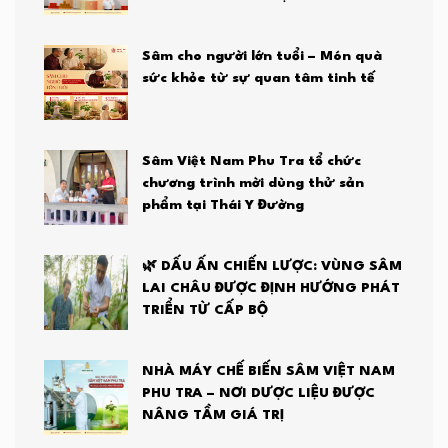
Sâm cho người lớn tuổi – Món quà
sức khỏe từ sự quan tâm tinh tế
Sâm Việt Nam Phu Tra tổ chức
chương trình mời dùng thử sản
phẩm tại Thái Y Đường
🌿 DẤU ẤN CHIẾN LƯỢC: VÙNG SÂM
LAI CHÂU ĐƯỢC ĐỊNH HƯỚNG PHÁT
TRIỂN TỪ CẤP BỘ
NHÀ MÁY CHẾ BIẾN SÂM VIỆT NAM
PHU TRA – NƠI DƯỢC LIỆU ĐƯỢC
NÂNG TẦM GIÁ TRỊ