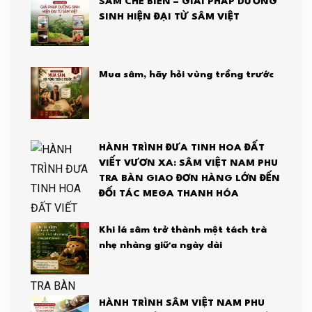
SÂM CHẾ BIẾN – GIẢI PHÁP DƯỠNG
SINH HIỆN ĐẠI TỪ SÂM VIỆT
Mua sâm, hãy hỏi vùng trồng trước
HÀNH TRÌNH ĐƯA TINH HOA ĐẤT
VIẾT VƯƠN XA: SÂM VIỆT NAM PHU
TRA BÀN GIAO ĐƠN HÀNG LỚN ĐẾN
ĐỐI TÁC MEGA THANH HÓA
Khi lá sâm trở thành một tách trà
nhẹ nhàng giữa ngày dài
HÀNH TRÌNH SÂM VIỆT NAM PHU