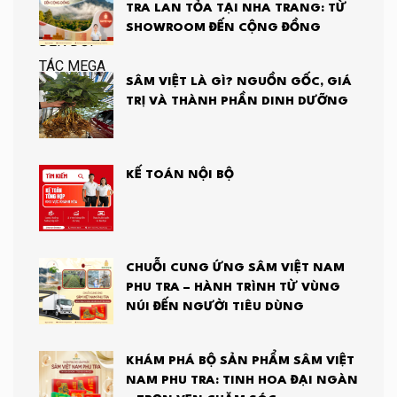
TRA LAN TỎA TẠI NHA TRANG: TỪ
SHOWROOM ĐẾN CỘNG ĐỒNG
SÂM VIỆT LÀ GÌ? NGUỒN GỐC, GIÁ
TRỊ VÀ THÀNH PHẦN DINH DƯỠNG
KẾ TOÁN NỘI BỘ
CHUỖI CUNG ỨNG SÂM VIỆT NAM
PHU TRA – HÀNH TRÌNH TỪ VÙNG
NÚI ĐẾN NGƯỜI TIÊU DÙNG
KHÁM PHÁ BỘ SẢN PHẨM SÂM VIỆT
NAM PHU TRA: TINH HOA ĐẠI NGÀN