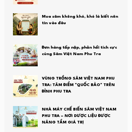
Mua sâm không khó, khó là biết nên
tin vào đâu
Đơn hàng tấp nập, phản hồi tích cực
cùng Sâm Việt Nam Phu Tra
VÙNG TRỒNG SÂM VIỆT NAM PHU
TRA: TÂM ĐIỂM "QUỐC BẢO" TRÊN
ĐỈNH PHU TRA
NHÀ MÁY CHẾ BIẾN SÂM VIỆT NAM
PHU TRA – NƠI DƯỢC LIỆU ĐƯỢC
NÂNG TẦM GIÁ TRỊ