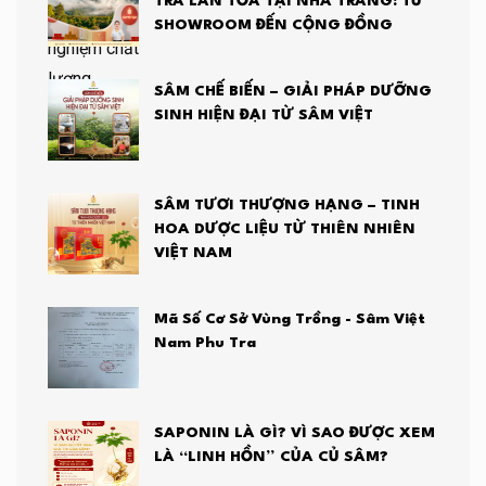
TRA LAN TỎA TẠI NHA TRANG: TỪ
SHOWROOM ĐẾN CỘNG ĐỒNG
SÂM CHẾ BIẾN – GIẢI PHÁP DƯỠNG
SINH HIỆN ĐẠI TỪ SÂM VIỆT
SÂM TƯƠI THƯỢNG HẠNG – TINH
HOA DƯỢC LIỆU TỪ THIÊN NHIÊN
VIỆT NAM
Mã Số Cơ Sở Vùng Trồng - Sâm Việt
Nam Phu Tra
SAPONIN LÀ GÌ? VÌ SAO ĐƯỢC XEM
LÀ “LINH HỒN” CỦA CỦ SÂM?